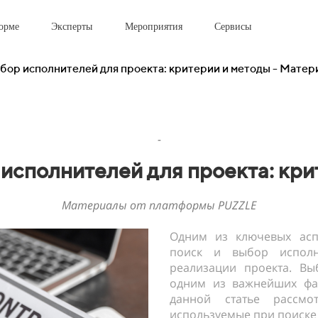
орме
Эксперты
Мероприятия
Сервисы
ыбор исполнителей для проекта: критерии и методы - Мат
-
 исполнителей для проекта: кри
Материалы от платформы PUZZLE
Одним из ключевых аспе
поиск и выбор исполни
реализации проекта. Вы
одним из важнейших фак
данной статье рассм
используемые при поиске 