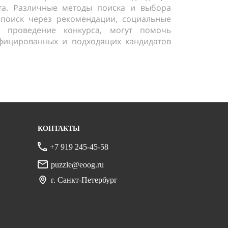
та. Различные методы поиска и выбора
 поиск через рекомендации, социальные
и проведение конкурса, могут помочь
фицированных и подходящих кандидатов
КОНТАКТЫ
+7 919 245-45-58
puzzle@eoog.ru
г. Санкт-Петербург