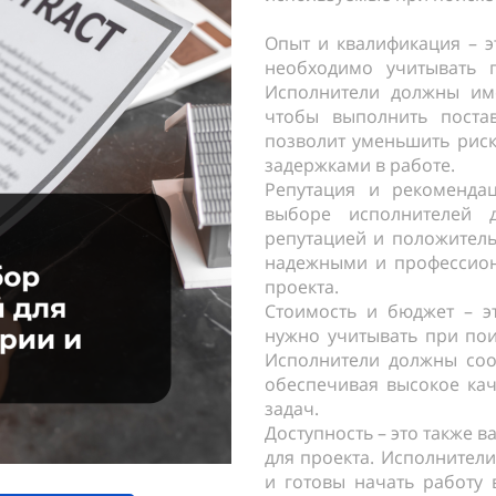
Опыт и квалификация – э
необходимо учитывать 
Исполнители должны им
чтобы выполнить поста
позволит уменьшить рис
задержками в работе.
Репутация и рекоменда
выборе исполнителей 
репутацией и положител
надежными и профессион
проекта.
Стоимость и бюджет – э
нужно учитывать при пои
Исполнители должны соот
обеспечивая высокое кач
задач.
Доступность – это также 
для проекта. Исполнител
и готовы начать работу 