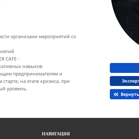
ласти организаии мероприятий со
риятий
R САFE -
икативных навыков
ющим предпринимателям и
 старте, на этапе кризиса, при
Экспер
ый уровень.
Вернуть
НАВИГАЦИЯ