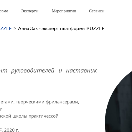
орме
Эксперты
Мероприятия
Сервисы
>
UZZLE
Анна Зак - эксперт платформы PUZZLE
тант руководителей и наставник
иетами, творческими фрилансерами,
ми
вской школы практической
, 2020 г.